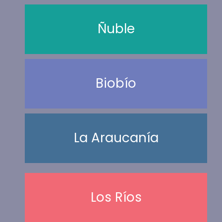
Ñuble
Biobío
La Araucanía
Los Ríos