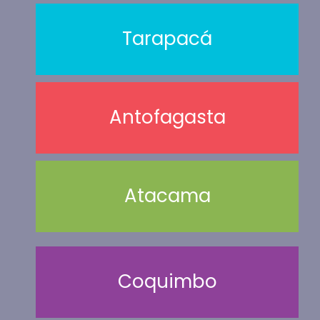
Tarapacá
Antofagasta
Atacama
Coquimbo