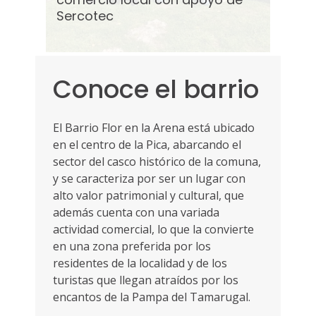
on el
empresarias de la localidad conformaron el
empre
Sercotec
Ser
ur para
Barrio Comercial Mañio Ruta Siete Tour para
Barri
 tres años,
implementar un programa asociativo a tres años,
imple
a comercial
con el que buscarán mejorar su oferta comercial
con e
y su entorno urbano. Ya constituyeron
y su 
Conoce el barrio
El Barrio Flor en la Arena está ubicado
en el centro de la Pica, abarcando el
sector del casco histórico de la comuna,
y se caracteriza por ser un lugar con
alto valor patrimonial y cultural, que
además cuenta con una variada
actividad comercial, lo que la convierte
en una zona preferida por los
residentes de la localidad y de los
turistas que llegan atraídos por los
encantos de la Pampa del Tamarugal.