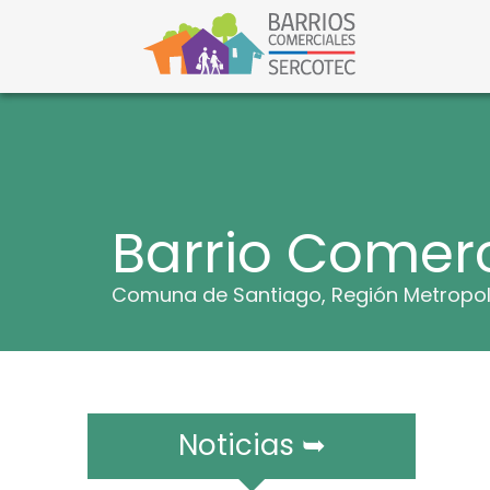
S
a
l
Barri
Barrios C
t
a
r
a
l
c
o
n
t
Barrio Comerc
e
n
i
Comuna de Santiago, Región Metropol
d
o
Noticias ➥