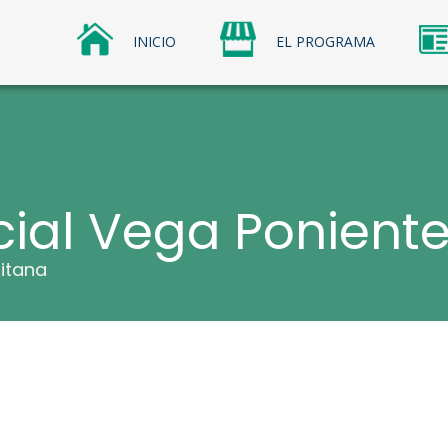
INICIO
EL PROGRAMA
os Comerciales
omerciales Sercotec
ial Vega Ponient
itana