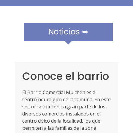
r
a
m
ó
v
Noticias ➥
i
l
e
s
Conoce el barrio
El Barrio Comercial Mulchén es el
centro neurálgico de la comuna. En este
sector se concentra gran parte de los
diversos comercios instalados en el
centro cívico de la localidad, los que
permiten a las familias de la zona