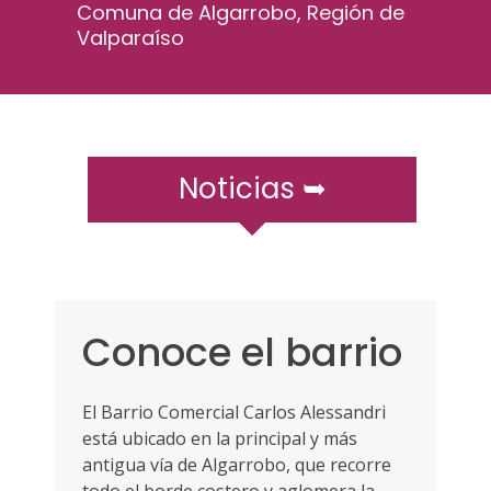
r
Comuna de Algarrobo, Región de
a
Valparaíso
m
ó
v
i
l
e
Noticias ➥
s
Conoce el barrio
El Barrio Comercial Carlos Alessandri
está ubicado en la principal y más
antigua vía de Algarrobo, que recorre