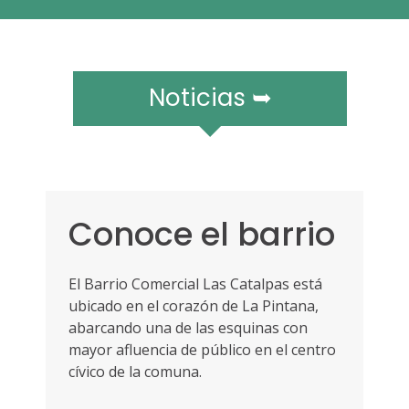
r
a
m
ó
v
Noticias ➥
i
l
e
s
Conoce el barrio
El Barrio Comercial Las Catalpas está
ubicado en el corazón de La Pintana,
abarcando una de las esquinas con
mayor afluencia de público en el centro
cívico de la comuna.