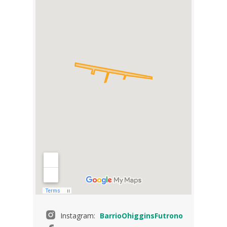
Instagram:
BarrioOhigginsFutrono