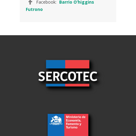
Facebook:
Barrio O’higgins
Futrono