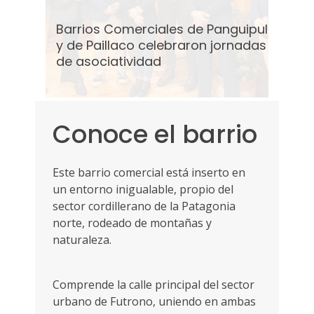
junio 19, 2024
junio 
uipulli
Barrios Comerciales de Panguipulli
Barr
imiento de
En el marco del programa de Fortalecimiento de
En el
rnadas
y de Paillaco celebraron jornadas
y de
íos, los
Barrios Comerciales de Sercotec Los Ríos, los
Barrio
de asociatividad
de a
ros con
socios y socias compartieron sus logros con
socio
de diciembre
autoridades regionales. Los Ríos, 19 de diciembre
autori
2023.- Con el objetivo de fortalecer y
2023.-
comprometer el trabajo de
compr
Conoce el barrio
Este barrio comercial está inserto en
un entorno inigualable, propio del
sector cordillerano de la Patagonia
norte, rodeado de montañas y
naturaleza.
Comprende la calle principal del sector
urbano de Futrono, uniendo en ambas