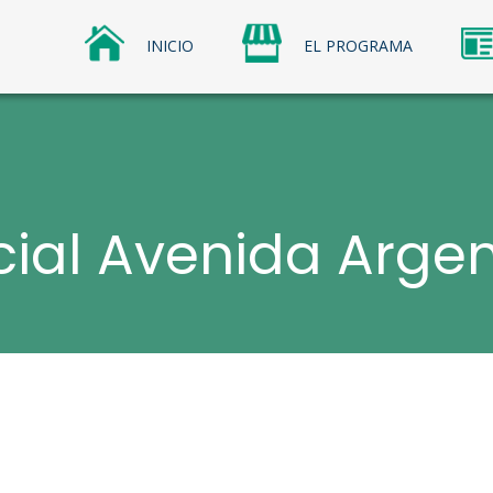
INICIO
EL PROGRAMA
os Comerciales
omerciales Sercotec
ial Avenida Argen