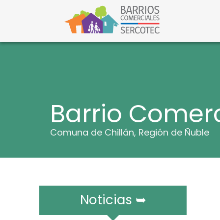
S
a
l
Barri
Barrios C
t
a
r
a
l
c
o
n
t
Barrio Comerc
e
n
i
Comuna de Chillán, Región de Ñuble
d
o
Noticias ➥