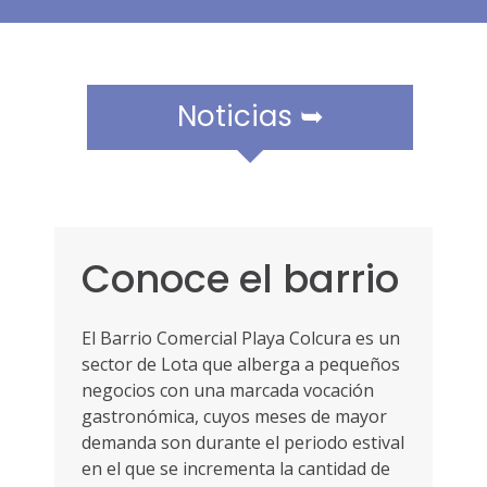
r
a
m
ó
v
Noticias ➥
i
l
e
s
Conoce el barrio
El Barrio Comercial Playa Colcura es un
sector de Lota que alberga a pequeños
negocios con una marcada vocación
gastronómica, cuyos meses de mayor
demanda son durante el periodo estival
en el que se incrementa la cantidad de