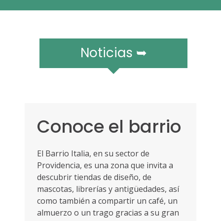
r
a
m
ó
v
Noticias ➥
i
l
e
s
Conoce el barrio
El Barrio Italia, en su sector de
Providencia, es una zona que invita a
descubrir tiendas de diseño, de
mascotas, librerías y antigüedades, así
como también a compartir un café, un
almuerzo o un trago gracias a su gran