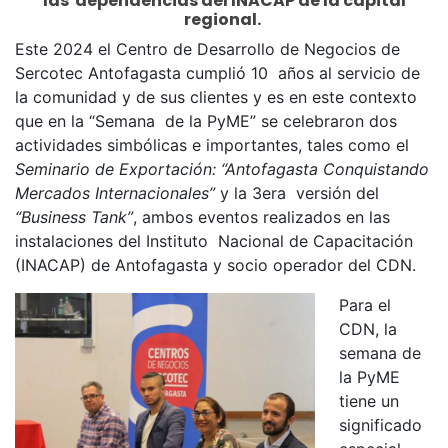
las dependencias del INACAP de la capital
regional.
l
p
Este 2024 el Centro de Desarrollo de Negocios de
Sercotec Antofagasta cumplió 10 años al servicio de
a
la comunidad y de sus clientes y es en este contexto
r
que en la “Semana de la PyME” se celebraron dos
a
actividades simbólicas e importantes, tales como el
m
Seminario de Exportación: “Antofagasta Conquistando
Mercados Internacionales”
y la 3era versión del
ó
“Business Tank”
, ambos eventos realizados en las
v
instalaciones del Instituto Nacional de Capacitación
i
(INACAP) de Antofagasta y socio operador del CDN.
l
Para el
e
CDN, la
s
semana de
la PyME
tiene un
significado