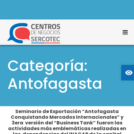
S
a
l
t
M
a
Centros de Negocios
r
e
Sercotec
a
n
l
Categoría:
ú
c
Ab
p
o
n
Antofagasta
r
t
i
e
n
n
c
i
Seminario de Exportación “Antofagasta
d
i
Conquistando Mercados Internacionales” y
o
p
3era versión del “Business Tank” fueron las
actividades más emblemáticas realizadas en
a