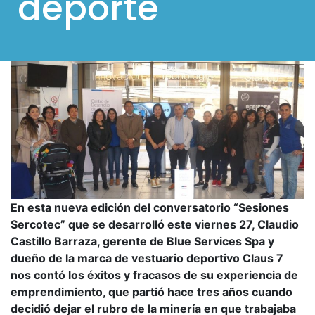
deporte
l
p
a
r
a
m
ó
v
i
l
En esta nueva edición del conversatorio “Sesiones
e
Sercotec” que se desarrolló este viernes 27, Claudio
Castillo Barraza, gerente de Blue Services Spa y
s
dueño de la marca de vestuario deportivo Claus 7
nos contó los éxitos y fracasos de su experiencia de
emprendimiento, que partió hace tres años cuando
decidió dejar el rubro de la minería en que trabajaba