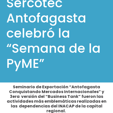
Sercotec
l
Antofagasta
p
a
celebró la
r
a
“Semana de la
m
ó
PyME”
v
i
l
e
Seminario de Exportación “Antofagasta
s
Conquistando Mercados Internacionales” y
3era versión del “Business Tank” fueron las
actividades más emblemáticas realizadas en
las dependencias del INACAP de la capital
regional.