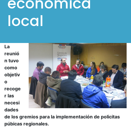
económica
l
local
p
a
r
a
La
m
reunió
ó
n tuvo
v
como
objetiv
i
o
l
recoge
e
r las
s
necesi
dades
de los gremios para la implementación de policitas
púbicas regionales.