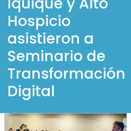
Iquique y Alto
l
Hospicio
p
a
asistieron a
r
a
Seminario de
m
ó
Transformación
v
i
Digital
l
e
s