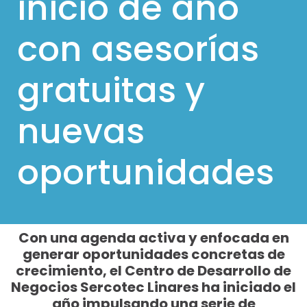
inicio de año
l
con asesorías
p
a
gratuitas y
r
a
nuevas
m
ó
oportunidades
v
i
l
e
Con una agenda activa y enfocada en
s
generar oportunidades concretas de
crecimiento, el Centro de Desarrollo de
Negocios Sercotec Linares ha iniciado el
año impulsando una serie de