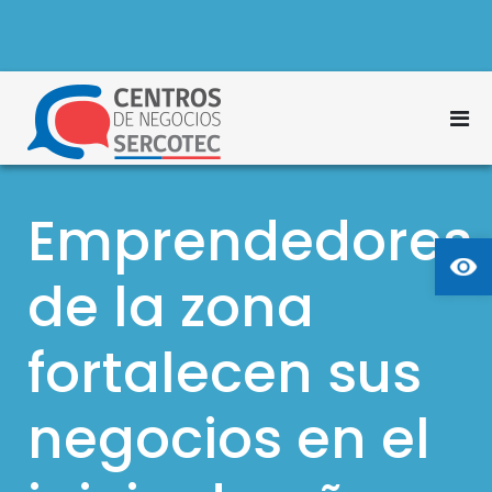
S
a
l
t
M
a
Centros de Negocios
r
e
Sercotec
a
n
l
Emprendedores
ú
c
Ab
p
o
n
de la zona
r
t
i
e
fortalecen sus
n
n
c
i
d
negocios en el
i
o
p
a