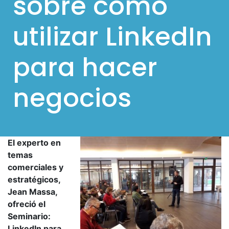
sobre cómo
l
utilizar LinkedIn
p
a
para hacer
r
a
negocios
m
ó
v
i
El experto en
l
temas
e
comerciales y
s
estratégicos,
Jean Massa,
ofreció el
Seminario:
LinkedIn para