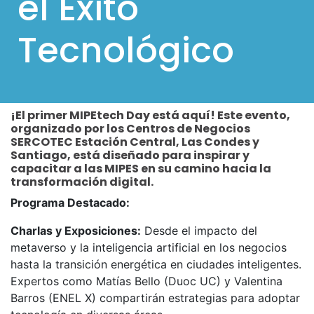
el Éxito
l
Tecnológico
p
a
r
a
¡El primer MIPEtech Day está aquí! Este evento,
m
organizado por los Centros de Negocios
ó
SERCOTEC Estación Central, Las Condes y
Santiago, está diseñado para inspirar y
v
capacitar a las MIPES en su camino hacia la
transformación digital.
i
l
Programa Destacado:
e
Charlas y Exposiciones:
Desde el impacto del
s
metaverso y la inteligencia artificial en los negocios
hasta la transición energética en ciudades inteligentes.
Expertos como Matías Bello (Duoc UC) y Valentina
Barros (ENEL X) compartirán estrategias para adoptar