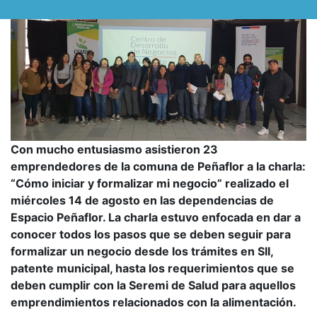
l
p
a
r
a
m
ó
Con mucho entusiasmo asistieron 23
v
emprendedores de la comuna de Peñaflor a la charla:
i
“Cómo iniciar y formalizar mi negocio” realizado el
miércoles 14 de agosto en las dependencias de
l
Espacio Peñaflor. La charla estuvo enfocada en dar a
e
conocer todos los pasos que se deben seguir para
s
formalizar un negocio desde los trámites en SII,
patente municipal, hasta los requerimientos que se
deben cumplir con la Seremi de Salud para aquellos
emprendimientos relacionados con la alimentación.