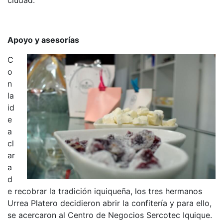
Apoyo y asesorías
C
o
n
la
id
e
a
cl
ar
a
d
e recobrar la tradición iquiqueña, los tres hermanos
Urrea Platero decidieron abrir la confitería y para ello,
se acercaron al Centro de Negocios Sercotec Iquique.