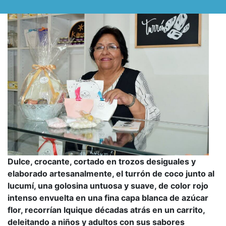
l
p
a
r
a
m
ó
v
i
l
e
Dulce, crocante, cortado en trozos desiguales y
elaborado artesanalmente, el turrón de coco junto al
s
lucumí, una golosina untuosa y suave, de color rojo
intenso envuelta en una fina capa blanca de azúcar
flor, recorrían Iquique décadas atrás en un carrito,
deleitando a niños y adultos con sus sabores