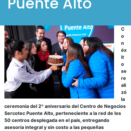
Puente Alto
l
p
a
C
r
o
a
n
m
éx
it
ó
o
v
se
i
re
l
ali
zó
e
la
s
ceremonia del 2º aniversario del Centro de Negocios
Sercotec Puente Alto, perteneciente a la red de los
50 centros desplegada en el país, entregando
asesoría integral y sin costo a las pequeñas