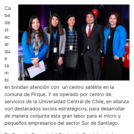
Ca
be
de
st
ac
ar
qu
e
ta
m
bi
én brindan atención con un centro satélite en la
comuna de Pirque. Y es operado por centro de
servicios de la Universidad Central de Chile, en alianza
con destacados socios estratégicos, para desarrollar
de manera conjunta esta gran labor para el micro y
pequeños empresarios del sector Sur de Santiago.