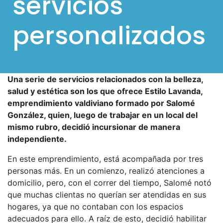
servicios
l
personalizados
p
a
r
a
Una serie de servicios relacionados con la belleza,
m
salud y estética son los que ofrece Estilo Lavanda,
ó
emprendimiento valdiviano formado por Salomé
v
González, quien, luego de trabajar en un local del
mismo rubro, decidió incursionar de manera
i
independiente.
l
e
En este emprendimiento, está acompañada por tres
personas más. En un comienzo, realizó atenciones a
s
domicilio, pero, con el correr del tiempo, Salomé notó
que muchas clientas no querían ser atendidas en sus
hogares, ya que no contaban con los espacios
adecuados para ello. A raíz de esto, decidió habilitar