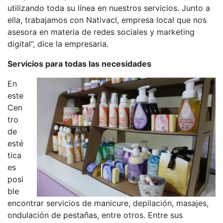
utilizando toda su línea en nuestros servicios. Junto a
ella, trabajamos con Nativacl, empresa local que nos
asesora en materia de redes sociales y marketing
digital”, dice la empresaria.
Servicios para todas las necesidades
En
este
Cen
tro
de
esté
tica
es
posi
ble
encontrar servicios de manicure, depilación, masajes,
ondulación de pestañas, entre otros. Entre sus