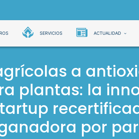
ROS
SERVICIOS
ACTUALIDAD
Negocios Sercotec
agrícolas a antiox
ra plantas: la in
tartup recertific
ganadora por par