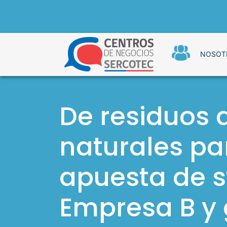
S
a
l
t
NOSOT
a
Centros de 
r
a
l
c
De residuos 
o
n
naturales pa
t
e
n
apuesta de s
i
d
Empresa B y 
o