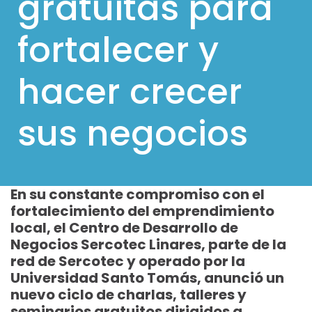
gratuitas para
l
fortalecer y
p
a
hacer crecer
r
a
sus negocios
m
ó
v
i
En su constante compromiso con el
l
fortalecimiento del emprendimiento
e
local, el Centro de Desarrollo de
Negocios Sercotec Linares, parte de la
s
red de Sercotec y operado por la
Universidad Santo Tomás, anunció un
nuevo ciclo de charlas, talleres y
seminarios gratuitos dirigidos a