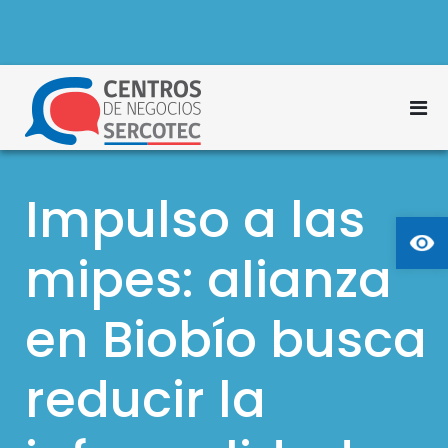
S
a
l
t
M
a
Centros de Negocios
r
e
Sercotec
a
n
l
Impulso a las
ú
c
Ab
p
o
n
mipes: alianza
r
t
i
e
en Biobío busca
n
n
c
i
d
reducir la
i
o
p
a