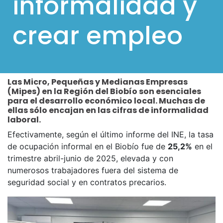
informalidad y
l
crear empleo
p
a
r
a
Las Micro, Pequeñas y Medianas Empresas
m
(Mipes) en la Región del Biobío son esenciales
ó
para el desarrollo económico local. Muchas de
ellas sólo encajan en las cifras de informalidad
v
laboral.
i
Efectivamente, según el último informe del INE, la tasa
l
de ocupación informal en el Biobío fue de
25,2%
en el
trimestre abril-junio de 2025, elevada y con
e
numerosos trabajadores fuera del sistema de
s
seguridad social y en contratos precarios.