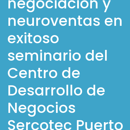
negociación y
l
neuroventas en
p
a
exitoso
r
a
seminario del
m
ó
Centro de
v
i
Desarrollo de
l
e
Negocios
s
Sercotec Puerto