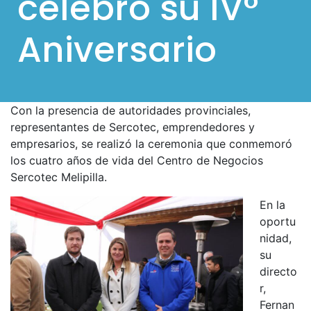
celebró su IV°
l
Aniversario
p
a
r
a
Con la presencia de autoridades provinciales,
m
representantes de Sercotec, emprendedores y
ó
empresarios, se realizó la ceremonia que conmemoró
v
los cuatro años de vida del Centro de Negocios
Sercotec Melipilla.
i
l
En la
e
oportu
nidad,
s
su
directo
r,
Fernan