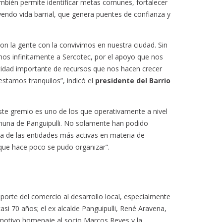
mbién permite identificar metas comunes, fortalecer
uyendo vida barrial, que genera puentes de confianza y
n la gente con la convivimos en nuestra ciudad. Sin
mos infinitamente a Sercotec, por el apoyo que nos
idad importante de recursos que nos hacen crecer
stamos tranquilos”, indicó el
presidente del Barrio
ste gremio es uno de los que operativamente a nivel
comuna de Panguipulli. No solamente han podido
a de las entidades más activas en materia de
 que hace poco se pudo organizar”.
aporte del comercio al desarrollo local, especialmente
i 70 años; el ex alcalde Panguipulli, René Aravena,
emotivo homenaje al socio Marcos Reyes y la