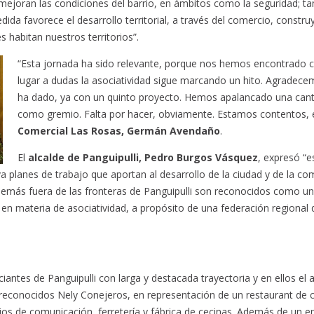
mejoran las condiciones del barrio, en ámbitos como la seguridad; ta
dida favorece el desarrollo territorial, a través del comercio, constr
 habitan nuestros territorios”.
“Esta jornada ha sido relevante, porque nos hemos encontrado co
lugar a dudas la asociatividad sigue marcando un hito. Agradece
ha dado, ya con un quinto proyecto. Hemos apalancado una cant
como gremio. Falta por hacer, obviamente. Estamos contentos, e
Comercial Las Rosas, Germán Avendaño
.
El
alcalde de Panguipulli, Pedro Burgos Vásquez
, expresó “e
va planes de trabajo que aportan al desarrollo de la ciudad y de la 
demás fuera de las fronteras de Panguipulli son reconocidos como un
 en materia de asociatividad, a propósito de una federación regional
antes de Panguipulli con larga y destacada trayectoria y en ellos el 
econocidos Nely Conejeros, en representación de un restaurant de cas
os de comunicación, ferretería y fábrica de cecinas. Además de un 