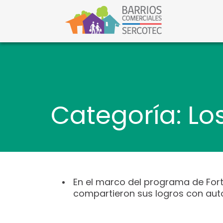
S
a
l
Barri
Barrios C
t
a
r
a
l
c
o
n
t
Categoría: Los
e
n
i
d
o
En el marco del programa de Fort
compartieron sus logros con auto