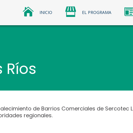
INICIO
EL PROGRAMA
os Comerciales
omerciales Sercotec
 Ríos
alecimiento de Barrios Comerciales de Sercotec Lo
ridades regionales.