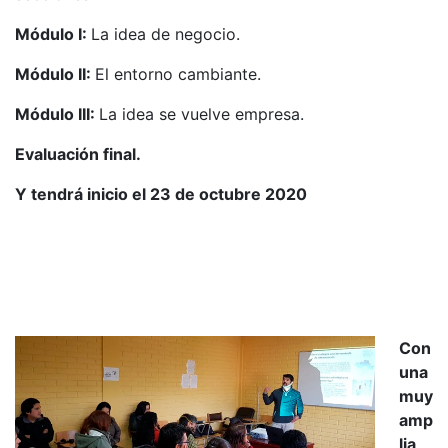
Módulo I:
La idea de negocio.
Módulo II:
El entorno cambiante.
Módulo III:
La idea se vuelve empresa.
Evaluación final.
Y tendrá inicio el 23 de octubre 2020
Con
una
muy
amp
lia