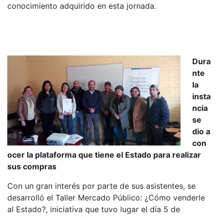
conocimiento adquirido en esta jornada.
Dura
nte
la
insta
ncia
se
dio a
con
ocer la plataforma que tiene el Estado para realizar
sus compras
Con un gran interés por parte de sus asistentes, se
desarrolló el Taller Mercado Público: ¿Cómo venderle
al Estado?, iniciativa que tuvo lugar el día 5 de