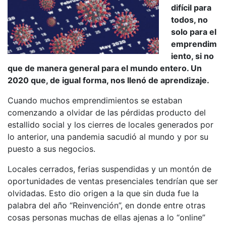
difícil para
l
todos, no
p
solo para el
a
emprendim
r
iento, si no
que de manera general para el mundo entero. Un
a
2020 que, de igual forma, nos llenó de aprendizaje.
m
ó
Cuando muchos emprendimientos se estaban
comenzando a olvidar de las pérdidas producto del
v
estallido social y los cierres de locales generados por
i
lo anterior, una pandemia sacudió al mundo y por su
l
puesto a sus negocios.
e
Locales cerrados, ferias suspendidas y un montón de
s
oportunidades de ventas presenciales tendrían que ser
olvidadas. Esto dio origen a la que sin duda fue la
palabra del año “Reinvención”, en donde entre otras
cosas personas muchas de ellas ajenas a lo “online”