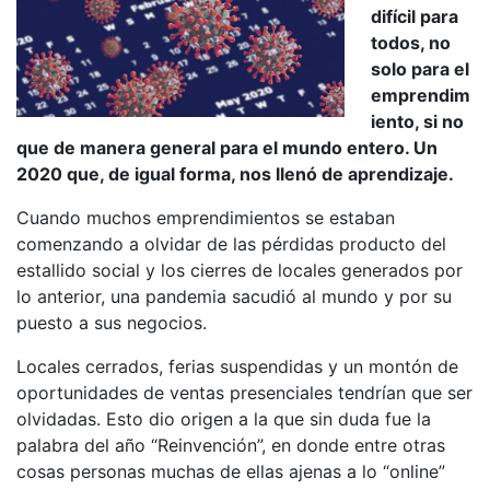
difícil para
l
todos, no
p
solo para el
a
emprendim
r
iento, si no
que de manera general para el mundo entero. Un
a
2020 que, de igual forma, nos llenó de aprendizaje.
m
ó
Cuando muchos emprendimientos se estaban
comenzando a olvidar de las pérdidas producto del
v
estallido social y los cierres de locales generados por
i
lo anterior, una pandemia sacudió al mundo y por su
l
puesto a sus negocios.
e
Locales cerrados, ferias suspendidas y un montón de
s
oportunidades de ventas presenciales tendrían que ser
olvidadas. Esto dio origen a la que sin duda fue la
palabra del año “Reinvención”, en donde entre otras
cosas personas muchas de ellas ajenas a lo “online”