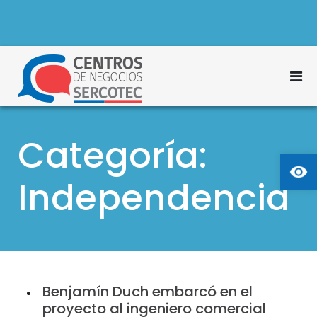
S
a
l
t
M
a
Centros de Negocios
r
e
Sercotec
a
n
l
Categoría:
ú
c
Ab
p
o
n
Independencia
r
t
i
e
n
n
c
i
d
i
o
p
Benjamín Duch embarcó en el
proyecto al ingeniero comercial
a