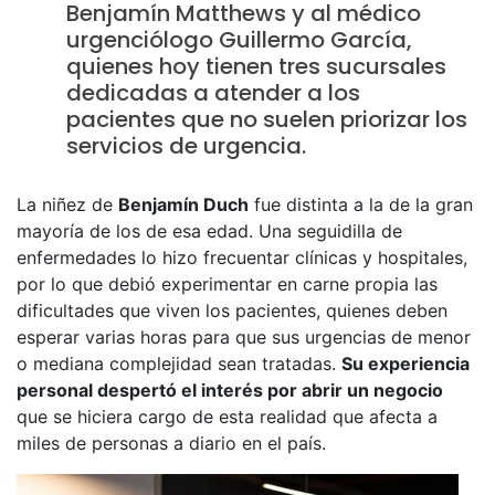
Benjamín Matthews y al médico
l
urgenciólogo Guillermo García,
p
quienes hoy tienen tres sucursales
a
dedicadas a atender a los
pacientes que no suelen priorizar los
r
servicios de urgencia.
a
m
La niñez de
Benjamín Duch
fue distinta a la de la gran
ó
mayoría de los de esa edad. Una seguidilla de
v
enfermedades lo hizo frecuentar clínicas y hospitales,
por lo que debió experimentar en carne propia las
i
dificultades que viven los pacientes, quienes deben
l
esperar varias horas para que sus urgencias de menor
e
o mediana complejidad sean tratadas.
Su experiencia
s
personal despertó el interés por abrir un negocio
que se hiciera cargo de esta realidad que afecta a
miles de personas a diario en el país.