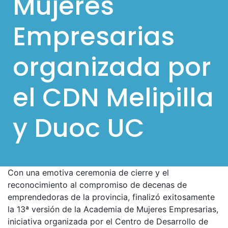
Mujeres
l
Empresarias
p
a
organizada por
r
a
el CDN Melipilla
m
ó
y Duoc UC
v
i
l
e
Con una emotiva ceremonia de cierre y el
s
reconocimiento al compromiso de decenas de
emprendedoras de la provincia, finalizó exitosamente
la 13ª versión de la Academia de Mujeres Empresarias,
iniciativa organizada por el Centro de Desarrollo de