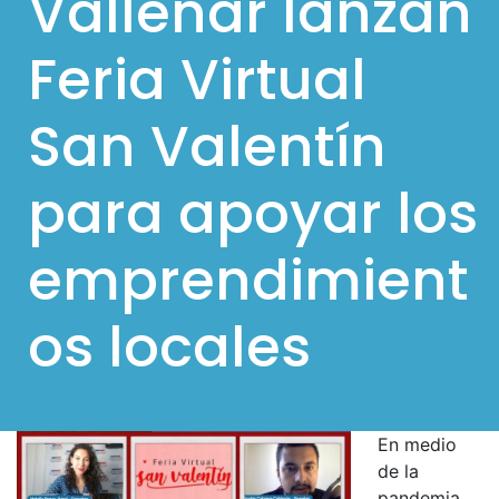
Vallenar lanzan
l
Feria Virtual
p
a
San Valentín
r
a
para apoyar los
m
ó
emprendimient
v
i
os locales
l
e
s
E
n medio
de la
pandemia