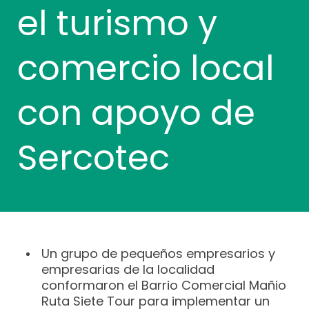
r
el turismo y
a
m
ó
comercio local
v
i
con apoyo de
l
e
s
Sercotec
Un grupo de pequeños empresarios y
empresarias de la localidad
conformaron el Barrio Comercial Mañio
Ruta Siete Tour para implementar un