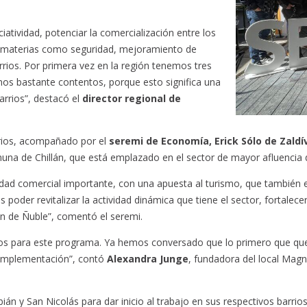
atividad, potenciar la comercialización entre los
tas materias como seguridad, mejoramiento de
rrios. Por primera vez en la región tenemos tres
mos bastante contentos, porque esto significa una
arrios”, destacó el
director regional de
arios, acompañado por el
seremi de Economía, Erick Sólo de Zaldí
muna de Chillán, que está emplazado en el sector de mayor afluencia d
vidad comercial importante, con una apuesta al turismo, que también 
poder revitalizar la actividad dinámica que tiene el sector, fortalec
ón de Ñuble”, comentó el seremi.
s para este programa. Ya hemos conversado que lo primero que quer
 implementación”, contó
Alexandra Junge
, fundadora del local Magn
ián y San Nicolás para dar inicio al trabajo en sus respectivos barrio