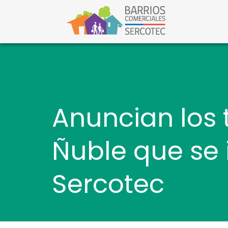
S
a
l
Barri
Barrios C
t
a
r
a
l
c
o
n
t
Anuncian los 
e
n
i
Ñuble que se
d
o
Sercotec