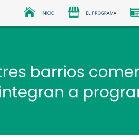
INICIO
EL PROGRAMA
os Comerciales
omerciales Sercotec
tres barrios comer
 integran a progr