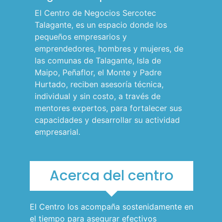
l
El Centro de Negocios Sercotec
p
Talagante, es un espacio donde los
pequeños empresarios y
a
emprendedores, hombres y mujeres, de
r
las comunas de Talagante, Isla de
a
Maipo, Peñaflor, el Monte y Padre
m
Hurtado, reciben asesoría técnica,
individual y sin costo, a través de
ó
mentores expertos, para fortalecer sus
v
capacidades y desarrollar su actividad
i
empresarial.
l
e
Acerca del centro
s
El Centro los acompaña sostenidamente en
el tiempo para asegurar efectivos