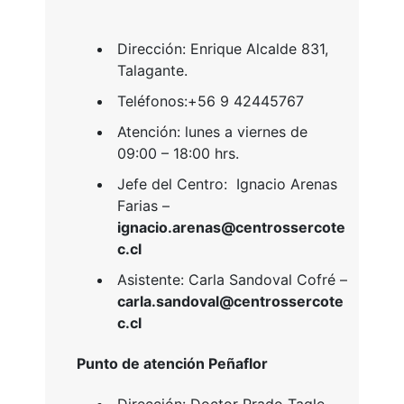
​Dirección: Enrique Alcalde 831,
Talagante.
Teléfonos:+56 9 42445767
Atención: lunes a viernes de
09:00 – 18:00 hrs.
Jefe del Centro:
Ignacio Arenas
Farias –
ignacio.arenas@centrossercote
c.cl
Asistente:
Carla Sandoval Cofré –
c
arla.sandoval@centrossercote
c.cl
Punto de atención Peñaflor