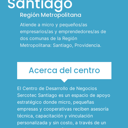
Santiago
l
Región Metropolitana
p
a
Atiende a micro y pequeños/as
r
empresarios/as y emprendedores/as de
dos comunas de la Región
a
Metropolitana: Santiago, Providencia.
m
ó
v
Acerca del centro
i
l
El Centro de Desarrollo de Negocios
e
Sercotec Santiago es un espacio de apoyo
s
estratégico donde micro, pequeñas
empresas y cooperativas reciben asesoría
técnica, capacitación y vinculación
personalizada y sin costo, a través de un