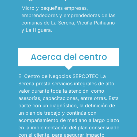
l
​​​Micro y pequeñas empresas,
p
emprendedores y emprendedoras de las
comunas de La Serena, Vicuña Paihuano
a
y La Higuera.
r
a
m
Acerca del centro
ó
v
El Centro de Negocios SERCOTEC La
i
Serena presta servicios integrales de alto
l
valor durante toda la atención, como
e
asesorías, capacitaciones, entre otras. Esta
parte con un diagnóstico, la definición de
s
un plan de trabajo y continúa con
acompañamiento de mediano a largo plazo
en la implementación del plan consensuado
con el cliente, para asegurar impacto