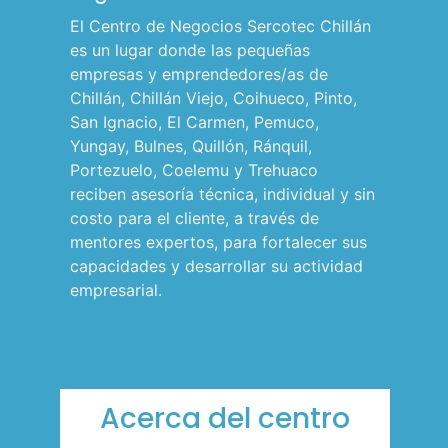
l
El Centro de Negocios Sercotec Chillán
p
es un lugar donde las pequeñas
empresas y emprendedores/as de
a
Chillán, Chillán Viejo, Coihueco, Pinto,
r
San Ignacio, El Carmen, Pemuco,
a
Yungay, Bulnes, Quillón, Ránquil,
m
Portezuelo, Coelemu y Trehuaco
reciben asesoría técnica, individual y sin
ó
costo para el cliente, a través de
v
mentores expertos, para fortalecer sus
i
capacidades y desarrollar su actividad
l
empresarial.
e
s
Acerca del centro