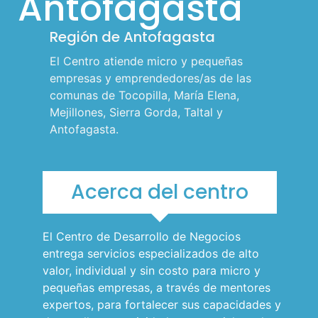
Antofagasta
l
Región de Antofagasta
p
a
El Centro atiende micro y pequeñas
r
empresas y emprendedores/as de las
comunas de Tocopilla, María Elena,
a
Mejillones, Sierra Gorda, Taltal y
m
Antofagasta.​
ó
v
i
Acerca del centro
l
e
El Centro de Desarrollo de Negocios
s
entrega servicios especializados de alto
valor, individual y sin costo para micro y
pequeñas empresas, a través de mentores
expertos, para fortalecer sus capacidades y