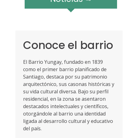
r
a
m
ó
v
i
Conoce el barrio
l
e
s
El Barrio Yungay, fundado en 1839
como el primer barrio planificado de
Santiago, destaca por su patrimonio
arquitectónico, sus casonas históricas y
su vida cultural diversa. Bajo su perfil
residencial, en la zona se asentaron
destacados intelectuales y científicos,
otorgándole al barrio una identidad
ligada al desarrollo cultural y educativo
del país.