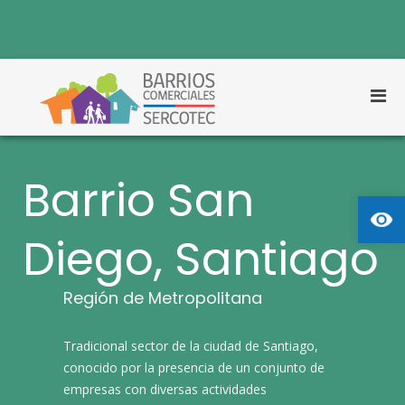
S
a
l
t
a
r
M
a
Barrios
Barrios Comerciales
e
l
Comerciales
Sercotec
n
c
o
ú
n
Barrio San
p
t
Abrir
r
e
n
i
i
Diego, Santiago
n
d
c
o
i
Región de Metropolitana
p
a
l
Tradicional sector de la ciudad de Santiago,
p
conocido por la presencia de un conjunto de
a
empresas con diversas actividades