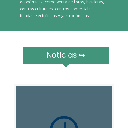
r
económicas, como venta de libros, bicicletas,
a
centros culturales, centros comerciales,
m
tiendas electrónicas y gastronómicas.​​​​
ó
v
i
l
e
Noticias ➥
s