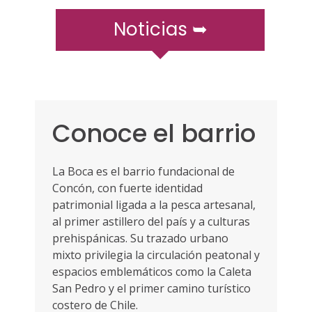
r
a
Noticias ➥
m
ó
v
i
l
e
Conoce el barrio
s
La Boca es el barrio fundacional de
Concón, con fuerte identidad
patrimonial ligada a la pesca artesanal,
al primer astillero del país y a culturas
prehispánicas. Su trazado urbano
mixto privilegia la circulación peatonal y
espacios emblemáticos como la Caleta
San Pedro y el primer camino turístico
costero de Chile.