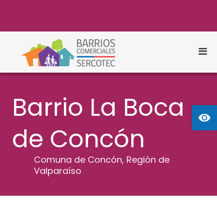
S
a
l
t
a
r
M
a
Barrios
Barrios Comerciales
e
l
Comerciales
Sercotec
n
c
o
ú
n
Barrio La Boca
p
t
Abrir
r
e
n
i
i
de Concón
n
d
c
o
i
Comuna de Concón, Región de
p
Valparaíso
a
l
p
a