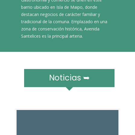
r
barrio ubicado en Isla de Maipo, donde
a
m
destacan negocios de carácter familiar y
ó
tradicional de la comuna. Emplazado en una
v
zona de conservación histórica, Avenida
i
Santelices es la principal arteria.​​​​
l
e
s
Noticias ➥