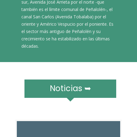
r
sur, Avenida José Arrieta por el norte -que
a
también es el límite comunal de Peñalolén-, el
m
canal San Carlos (Avenida Tobalaba) por el
ó
oriente y Américo Vespucio por el poniente. Es
v
el sector más antiguo de Peñalolén y su
i
crecimiento se ha estabilizado en las últimas
l
décadas.​
e
s
Noticias ➥