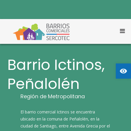
S
a
l
t
a
r
M
a
Barrios
Barrios Comerciales
e
l
Comerciales
Sercotec
n
c
o
ú
n
Barrio Ictinos,
p
t
Abrir
r
e
n
i
i
Peñalolén
n
d
c
o
i
Región de Metropolitana
p
a
l
​El barrio comercial Ictinos se encuentra
p
ubicado en la comuna de Peñalolén, en la
a
ciudad de Santiago, entre Avenida Grecia por el