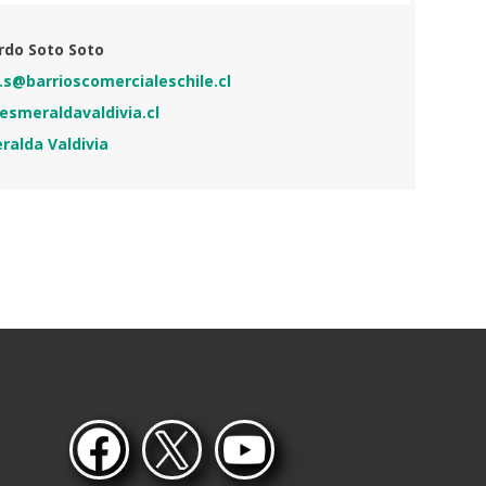
rdo Soto Soto
.s@barrioscomercialeschile.cl
smeraldavaldivia.cl​
ralda Valdivia