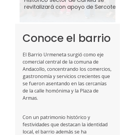
 y técnico
locatarios entregará apoyo económico y técnico
locat
Sercotec
revitalizará con apoyo de Sercotec
revi
rta
durante tres años para mejorar la oferta
durant
negocios
comercial y el entorno urbano de los negocios
comer
ja, zona de
que operan en el sector de Canela Baja, zona de
que o
la Región de
la Reg
Conoce el barrio
El Barrio Urmeneta surgió como eje
comercial central de la comuna de
Andacollo, concentrando los comercios,
gastronomía y servicios crecientes que
se fueron asentando en las cercanías
de la calle homónima y la Plaza de
Armas.
Con un patrimonio histórico y
festividades que destacan la identidad
local, el barrio además se ha