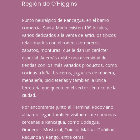
r
Región de O’Higgins
a
m
Punto neurálgico de Rancagua, en el barrio
ó
comercial Santa María existen 109 locales,
v
varios dedicados a la venta de artículos típicos
i
relacionados con el rodeo -sombreros,
l
zapatos, monturas- que le dan un carácter
e
especial. Además existe una diversidad de
s
tiendas con los más variados productos, como
cocinas a leña, braceros, juguetes de madera,
menajería, bicicleterías y también la única
ferretería que queda en el sector céntrico de la
ciudad.
Por encontrarse junto al Terminal Rodoviario,
al barrio llegan también visitantes de comunas
cercanas a Rancagua, como Codegua,
Graneros, Mostazal, Coinco, Malloa, Doñihue,
Requinoa y Rengo, entre otras.​​