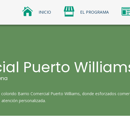
INICIO
EL PROGRAMA
os Comerciales
omerciales Sercotec
ial Puerto William
ena
ica al colorido Barrio Comercial Puerto Williams, donde esforzados com
 atención personalizada.​