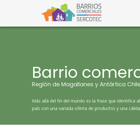
S
a
l
Barri
Barrios C
t
a
r
a
l
c
o
n
t
Barrio comerc
e
n
i
Región de Magallanes y Antártica Chil
d
o
​​​Más allá del fin del mundo es la frase que identif
país con una variada oferta de productos y una cálida