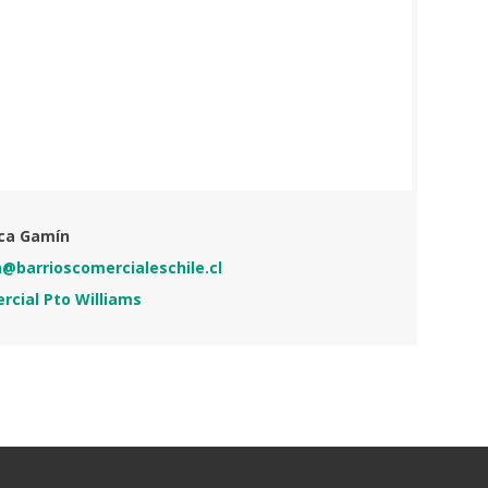
ica Gamín
n@barrioscomercialeschile.cl
rcial Pto Williams