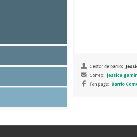
Gestor de barrio:
Jess
Correo:
jessica.gami
Fan page:
Barrio Come