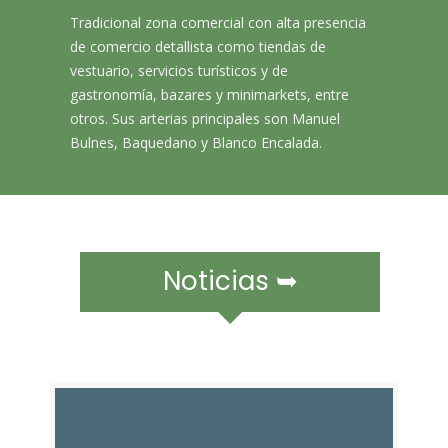
r
​​Tradicional zona comercial con alta presencia
a
de comercio detallista como tiendas de
m
ó
vestuario, servicios turísticos y de
v
gastronomía, bazares y minimarkets, entre
i
otros. Sus arterias principales son Manuel
l
Bulnes, Baquedano y Blanco Encalada. ​
e
s
Noticias ➥